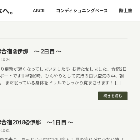
ABCR
コンディショニングベース
陸上塾
R合宿@伊那 ～ 2日目 ～
-10-24
り更新が遅くなってしまいました💦 お待たせしました、合宿2日
ポートです❕❕ 早朝6時、ひんやりとして気持の良い空気の中、朝
。 まだ眠っている身体をドリルでしっかり覚まさせます！ […]
続きを読む
R合宿2018@伊那 ～1日目 ～
-10-01
過ぎ去り、あっという間に10月突入！ 夏の疲れがなかなか抜け