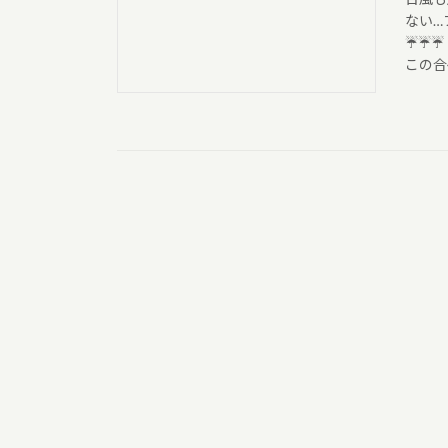
ない…
☔☔☔
この合宿