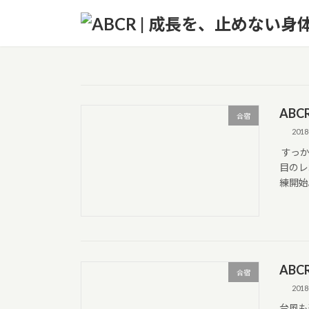
コ
ナ
ン
ビ
テ
ゲ
ン
ー
ツ
シ
へ
ョ
ス
ン
ABC
合宿
キ
に
2018
ッ
移
すっか
プ
動
目のレ
練開始
ABC
合宿
2018
台風も